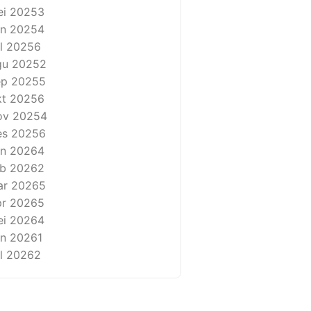
i 2025
3
n 2025
4
l 2025
6
gu 2025
2
ep 2025
5
t 2025
6
ov 2025
4
es 2025
6
n 2026
4
b 2026
2
ar 2026
5
r 2026
5
i 2026
4
n 2026
1
l 2026
2