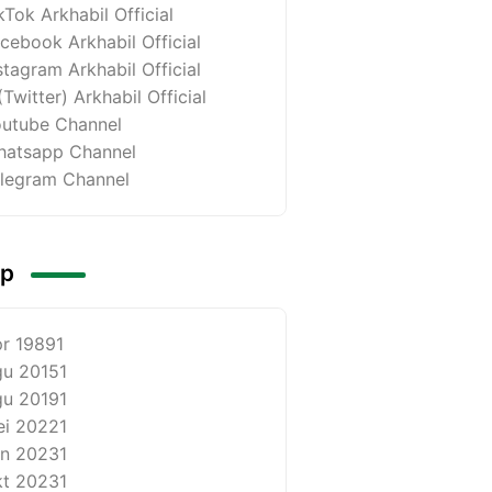
kTok Arkhabil Official
cebook Arkhabil Official
stagram Arkhabil Official
(Twitter) Arkhabil Official
utube Channel
atsapp Channel
legram Channel
ip
r 1989
1
u 2015
1
u 2019
1
i 2022
1
n 2023
1
t 2023
1