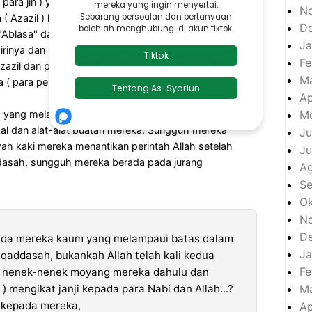
ara jin ) yang berada di atas bumi menanti khabar
N
 Azazil ) hingga yang terjadi adalah kemurkaan Allah
D
"Ablasa" dan Bapak Moyang kesesatan ( Syayathiin )
Ja
dirinya dan pada kesesatan tanpa ampunan, sungguh
Fe
zil dan para pengikutnya. Yang demikian itu tertulis
M
a ( para pengikutmu ) memahaminya."
Ap
Me
ng melampaui batas saling bertikai dan saling
l dan alat-alat buatan mereka. Sungguh mereka
Ju
ah kaki mereka menantikan perintah Allah setelah
Ju
sah, sungguh mereka berada pada jurang
A
S
Ok
N
D
ada mereka kaum yang melampaui batas dalam
Ja
addasah, bukankah Allah telah kali kedua
Fe
 nenek-nenek moyang mereka dahulu dan
M
 mengikat janji kepada para Nabi dan Allah...?
n kepada mereka,
Ap