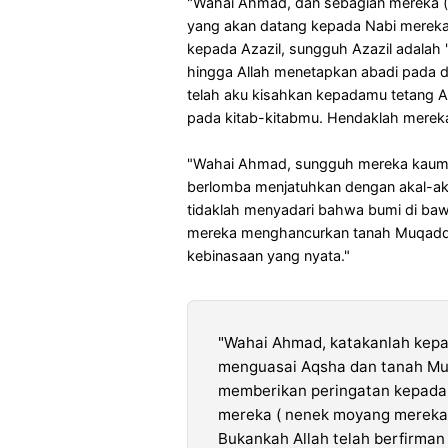
"Wahai Ahmad, dan sebagian mereka ( p
yang akan datang kepada Nabi mereka (
kepada Azazil, sungguh Azazil adalah 
hingga Allah menetapkan abadi pada 
telah aku kisahkan kepadamu tetang Aza
pada kitab-kitabmu. Hendaklah merek
"Wahai Ahmad, sungguh mereka kaum ya
berlomba menjatuhkan dengan akal-aka
tidaklah menyadari bahwa bumi di baw
mereka menghancurkan tanah Muqadda
kebinasaan yang nyata."
"Wahai Ahmad, katakanlah kep
menguasai Aqsha dan tanah Muq
memberikan peringatan kepada
mereka ( nenek moyang mereka )
Bukankah Allah telah berfirma