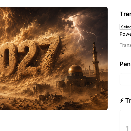
Tra
Powe
Trans
Pen
⚡ T