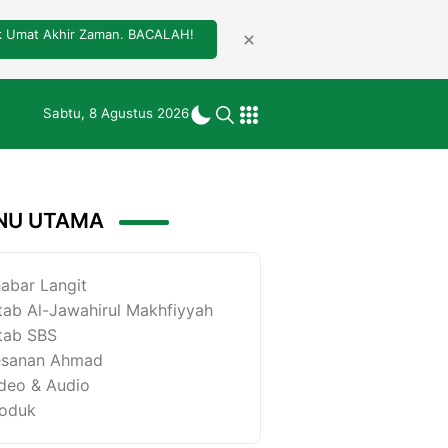
tuk Umat Akhir Zaman. BACALAH!
Sabtu, 8 Agustus 2026
NU UTAMA
abar Langit
tab Al-Jawahirul Makhfiyyah
tab SBS
esanan Ahmad
deo & Audio
oduk