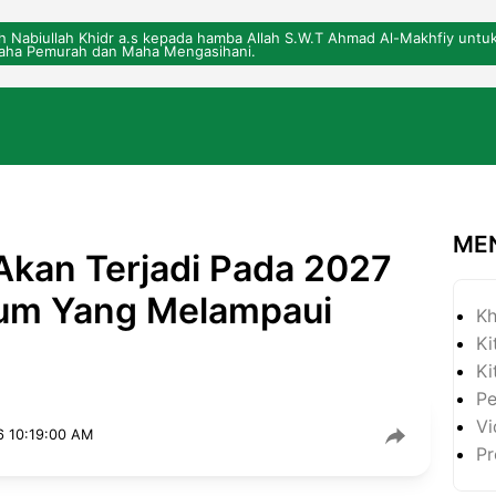
eh Nabiullah Khidr a.s kepada hamba Allah S.W.T Ahmad Al-Makhfiy un
ha Pemurah dan Maha Mengasihani.
ME
 Akan Terjadi Pada 2027
aum Yang Melampaui
Kh
Ki
Ki
P
Vi
6 10:19:00 AM
Pr