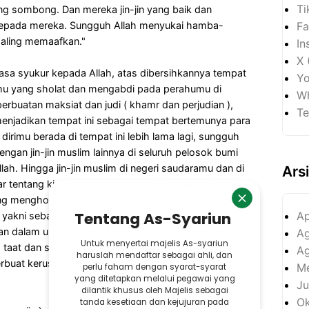
Ti
ng sombong. Dan mereka jin-jin yang baik dan
Fa
epada mereka. Sungguh Allah menyukai hamba-
saling memaafkan."
In
X 
rasa syukur kepada Allah, atas dibersihkannya tempat
Yo
tmu yang sholat dan mengabdi pada perahumu di
Wh
 perbuatan maksiat dan judi ( khamr dan perjudian ),
Te
enjadikan tempat ini sebagai tempat bertemunya para
irimu berada di tempat ini lebih lama lagi, sungguh
ngan jin-jin muslim lainnya di seluruh pelosok bumi
ah. Hingga jin-jin muslim di negeri saudaramu dan di
Ars
ar tentang kisahmu dan perahumu. Hendaklah hamba-
ling menghormati dengan adab dan ketetapan yang
Ap
n, yakni sebatas saling mendokan dan tidaklah Allah
an dalam urusan alam dunia yang nyata. Sungguh para
Ag
g taat dan sebagian telah berbuat kerusakan hingga
Ag
buat kerusakan hingga terlempar ke daratan dan
Me
Ju
Ok