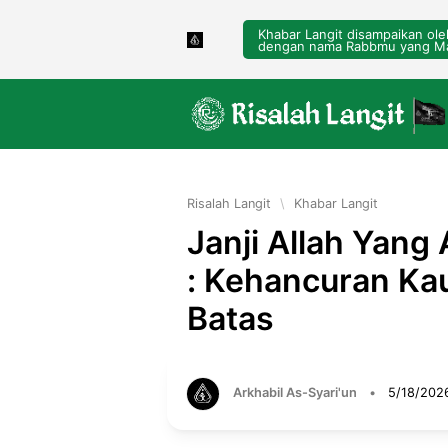
Khabar Langit disampaikan ol
dengan nama Rabbmu yang Ma
Risalah Langit
\
Khabar Langit
Janji Allah Yang
: Kehancuran K
Batas
Arkhabil As-Syari'un
•
5/18/202