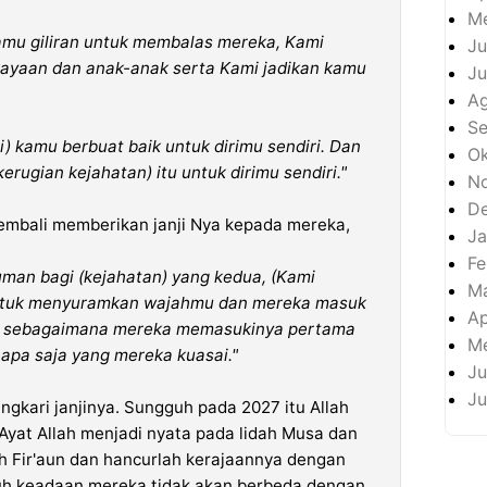
Me
mu giliran untuk membalas mereka, Kami
Ju
yaan dan anak-anak serta Kami jadikan kamu
Ju
A
S
ti) kamu berbuat baik untuk dirimu sendiri. Dan
Ok
erugian kejahatan) itu untuk dirimu sendiri."
N
D
kembali memberikan janji Nya kepada mereka,
Ja
Fe
man bagi (kejahatan) yang kedua, (Kami
M
untuk menyuramkan wajahmu dan mereka masuk
Ap
a), sebagaimana mereka memasukinya pertama
Me
apa saja yang mereka kuasai."
Ju
Ju
ngkari janjinya. Sungguh pada 2027 itu Allah
-Ayat Allah menjadi nyata pada lidah Musa dan
h Fir'aun dan hancurlah kerajaannya dengan
uh keadaan mereka tidak akan berbeda dengan