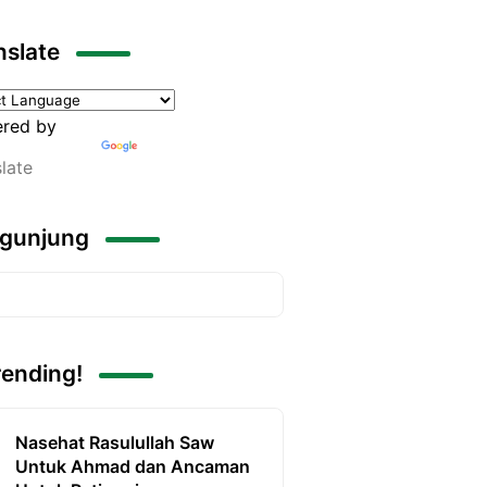
nslate
red by
late
gunjung
rending!
Nasehat Rasulullah Saw
Untuk Ahmad dan Ancaman