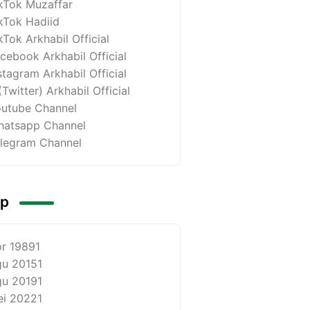
kTok Muzaffar
kTok Hadiid
kTok Arkhabil Official
cebook Arkhabil Official
stagram Arkhabil Official
(Twitter) Arkhabil Official
utube Channel
atsapp Channel
legram Channel
ip
r 1989
1
u 2015
1
u 2019
1
i 2022
1