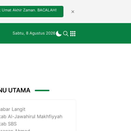
tuk Umat Akhir Zaman. BACALAH!
Sabtu, 8 Agustus 2026
NU UTAMA
abar Langit
tab Al-Jawahirul Makhfiyyah
tab SBS
esanan Ahmad