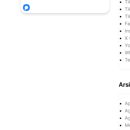
Ti
Ti
Ti
Fa
In
X 
Yo
Wh
Te
Ars
Ap
Ag
Ag
Me