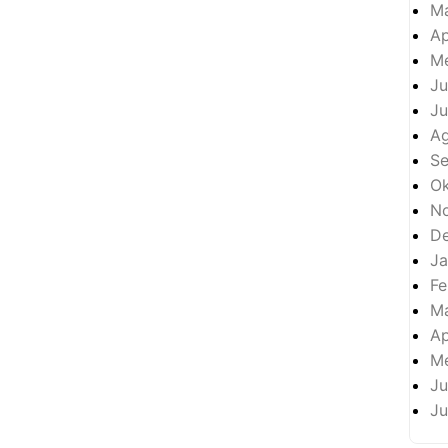
M
Ap
Me
Ju
Ju
A
S
Ok
N
D
Ja
Fe
M
Ap
Me
Ju
Ju