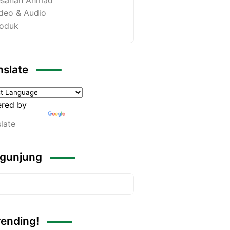
deo & Audio
oduk
nslate
red by
late
gunjung
rending!