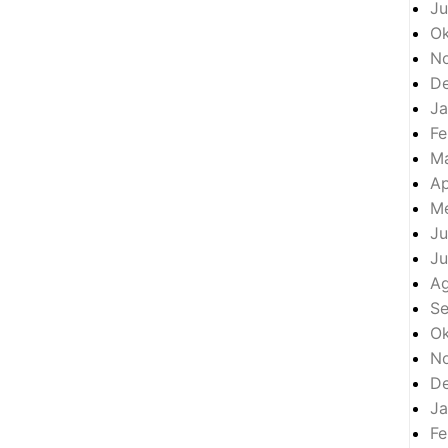
Ju
Ok
N
D
Ja
Fe
M
Ap
Me
Ju
Ju
A
S
Ok
N
D
Ja
Fe