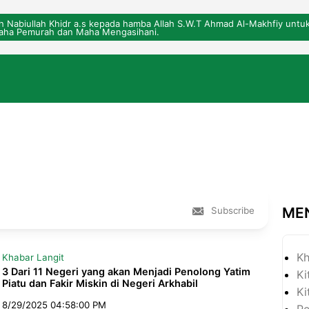
eh Nabiullah Khidr a.s kepada hamba Allah S.W.T Ahmad Al-Makhfiy un
ha Pemurah dan Maha Mengasihani.
ME
Subscribe
Kh
Khabar Langit
3 Dari 11 Negeri yang akan Menjadi Penolong Yatim
Ki
Piatu dan Fakir Miskin di Negeri Arkhabil
Ki
8/29/2025 04:58:00 PM
P