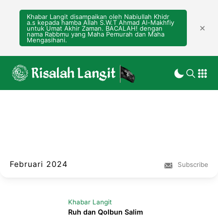
Khabar Langit disampaikan oleh Nabiullah Khidr
a.s kepada hamba Allah S.W.T Ahmad Al-Makhfiy
untuk Umat Akhir Zaman. BACALAH! dengan
nama Rabbmu yang Maha Pemurah dan Maha
Mengasihani.
Februari 2024
Subscribe
Khabar Langit
Ruh dan Qolbun Salim