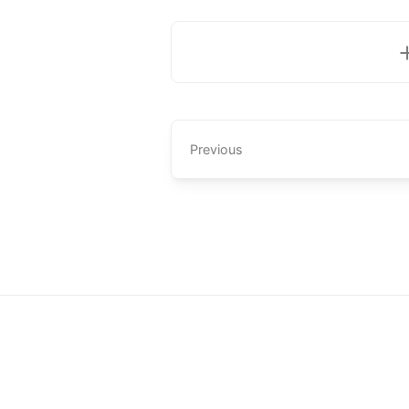
Previous
Tentang
Privasi
Hak Cipta Terpelihara ©
2026 -
Arkhabil As-Sy