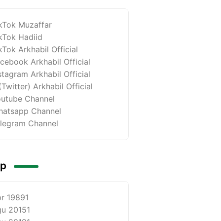
kTok Muzaffar
kTok Hadiid
kTok Arkhabil Official
cebook Arkhabil Official
stagram Arkhabil Official
(Twitter) Arkhabil Official
utube Channel
atsapp Channel
legram Channel
ip
r 1989
1
u 2015
1