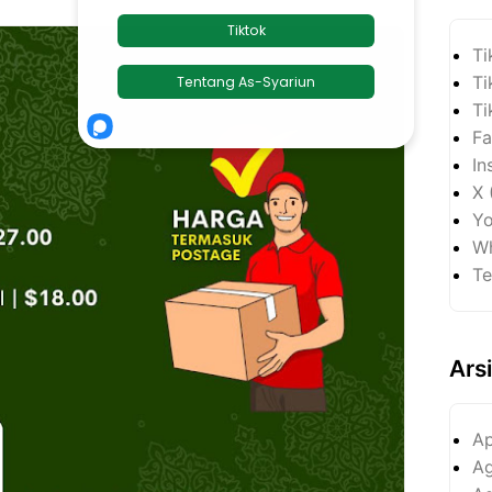
Ti
Ti
Ti
Fa
In
X 
Yo
Wh
Te
Ars
Ap
Ag