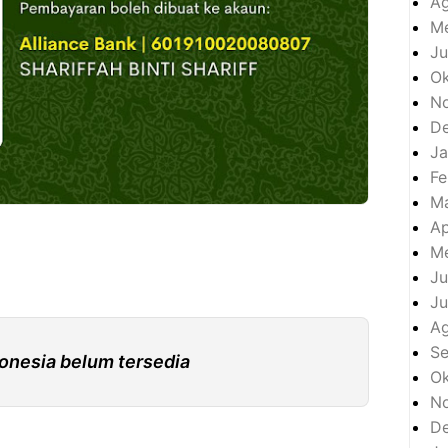
Ag
Me
Ju
Ok
N
D
Ja
Fe
M
Ap
Me
Ju
Ju
A
S
onesia belum tersedia
Ok
N
D