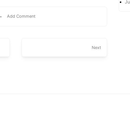
Ju
Add Comment
Next
ari'un.