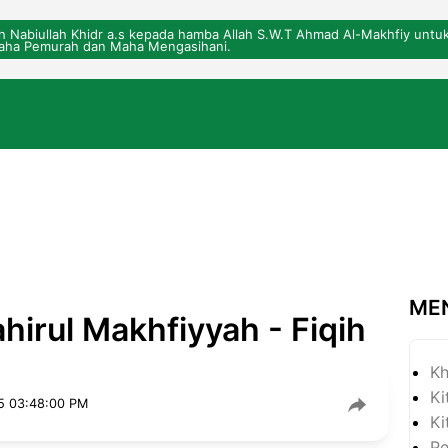
eh Nabiullah Khidr a.s kepada hamba Allah S.W.T Ahmad Al-Makhfiy un
ha Pemurah dan Maha Mengasihani.
ME
hirul Makhfiyyah - Fiqih
Kh
Ki
5 03:48:00 PM
Ki
P