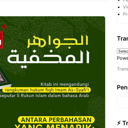
Vi
Pr
Tra
Powe
Trans
Pen
⚡ T