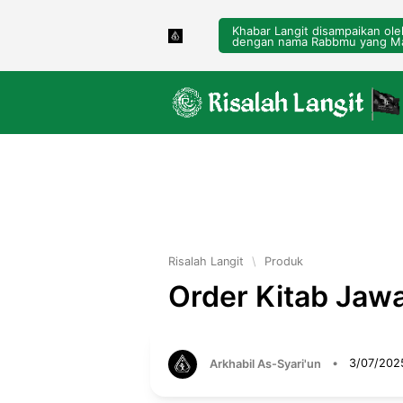
Khabar Langit disampaikan ol
dengan nama Rabbmu yang Ma
Risalah Langit
\
Produk
Order Kitab Jawa
Arkhabil As-Syari'un
•
3/07/202