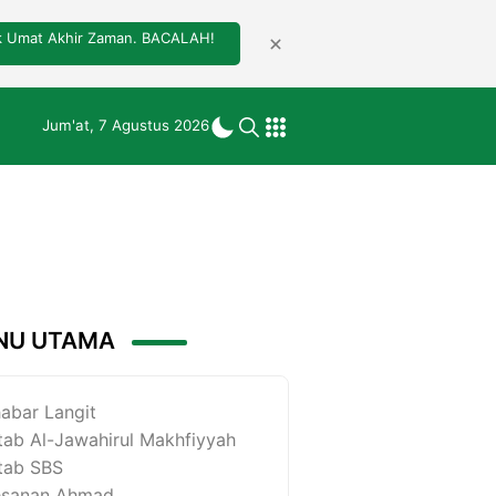
tuk Umat Akhir Zaman. BACALAH!
Jum'at, 7 Agustus 2026
NU UTAMA
abar Langit
tab Al-Jawahirul Makhfiyyah
tab SBS
esanan Ahmad