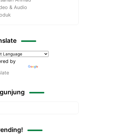
deo & Audio
oduk
nslate
red by
late
gunjung
rending!