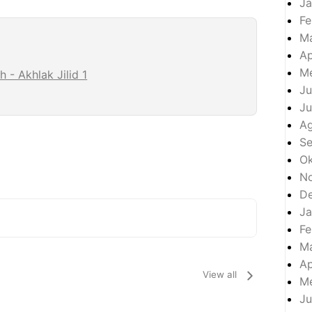
Ja
Fe
M
Ap
Me
 - Akhlak Jilid 1
Ju
Ju
A
S
Ok
N
D
Ja
Fe
M
Ap
View all
Me
Ju