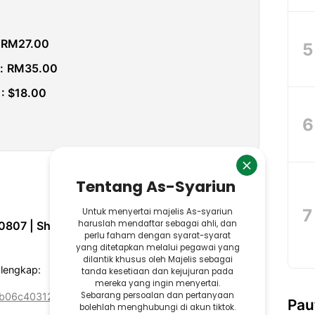
: RM27.00
:
RM35.00
18.00
07 | Shariffah binti Shariff
 lengkap:
7cb06c403126e7afc317227
Pau