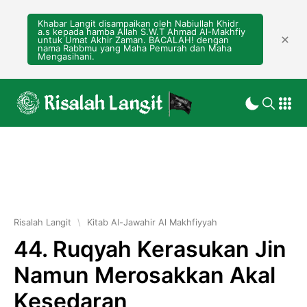
Khabar Langit disampaikan oleh Nabiullah Khidr
a.s kepada hamba Allah S.W.T Ahmad Al-Makhfiy
untuk Umat Akhir Zaman. BACALAH! dengan
nama Rabbmu yang Maha Pemurah dan Maha
Mengasihani.
Risalah Langit
\
Kitab Al-Jawahir Al Makhfiyyah
44. Ruqyah Kerasukan Jin
Namun Merosakkan Akal
Kesedaran