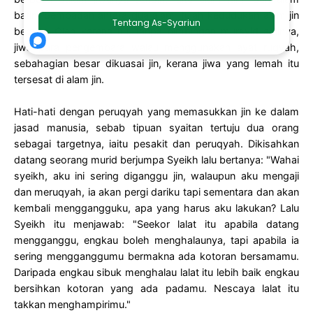
batin. Sempadan antara dua alam itulah kedudukan alam jin
berada. Oleh karena itu, tanpa bimbingan mursyid ahlinya,
jiwa para pengembara walau menggunakan ayat ruqyah,
sebahagian besar dikuasai jin, kerana jiwa yang lemah itu
tersesat di alam jin.
Hati-hati dengan peruqyah yang memasukkan jin ke dalam
jasad manusia, sebab tipuan syaitan tertuju dua orang
sebagai targetnya, iaitu pesakit dan peruqyah. Dikisahkan
datang seorang murid berjumpa Syeikh lalu bertanya: "Wahai
syeikh, aku ini sering diganggu jin, walaupun aku mengaji
dan meruqyah, ia akan pergi dariku tapi sementara dan akan
kembali menggangguku, apa yang harus aku lakukan? Lalu
Syeikh itu menjawab: "Seekor lalat itu apabila datang
mengganggu, engkau boleh menghalaunya, tapi apabila ia
sering mengganggumu bermakna ada kotoran bersamamu.
Daripada engkau sibuk menghalau lalat itu lebih baik engkau
bersihkan kotoran yang ada padamu. Nescaya lalat itu
takkan menghampirimu."