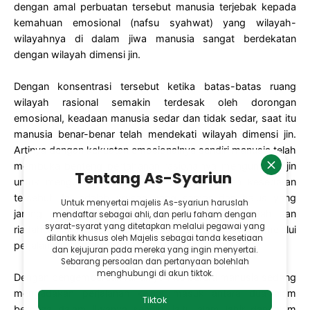
dengan amal perbuatan tersebut manusia terjebak kepada
kemahuan emosional (nafsu syahwat) yang wilayah-
wilayahnya di dalam jiwa manusia sangat berdekatan
dengan wilayah dimensi jin.
Dengan konsentrasi tersebut ketika batas-batas ruang
wilayah rasional semakin terdesak oleh dorongan
emosional, keadaan manusia sedar dan tidak sedar, saat itu
manusia benar-benar telah mendekati wilayah dimensi jin.
Artinya dengan kekuatan emosionalnya sendiri manusia telah
membuka benteng pertahanan rasionalnya mengundang jin
untuk menguasai jiwa raganya melalui wilayah kesedaran
tersebut. Ini adalah urusan yang samar dan halus yang
jarang difahami kecuali orang yang ahli mujahadah dan
riadah di jalan Allah atau juga disebut orang yang melalui
perjalanan kerohanian.
Dengan pengembaraan ruhaniyah itu bererti manusia sedang
mengadakan perjalanan keluar masuk antara dua alam
berbeza dalam jiwanya sendiri, iaitu alam lahir dan alam