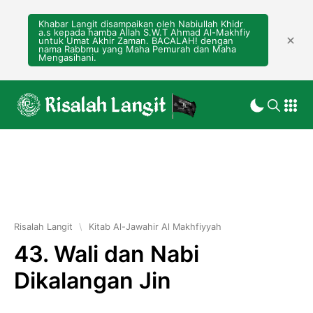
Khabar Langit disampaikan oleh Nabiullah Khidr
a.s kepada hamba Allah S.W.T Ahmad Al-Makhfiy
untuk Umat Akhir Zaman. BACALAH! dengan
nama Rabbmu yang Maha Pemurah dan Maha
Mengasihani.
Risalah Langit
\
Kitab Al-Jawahir Al Makhfiyyah
43. Wali dan Nabi
Dikalangan Jin