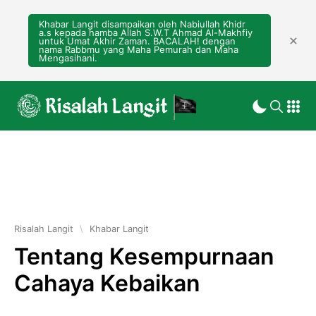
Khabar Langit disampaikan oleh Nabiullah Khidr
a.s kepada hamba Allah S.W.T Ahmad Al-Makhfiy
untuk Umat Akhir Zaman. BACALAH! dengan
nama Rabbmu yang Maha Pemurah dan Maha
Mengasihani.
Risalah Langit
\
Khabar Langit
Tentang Kesempurnaan
Cahaya Kebaikan