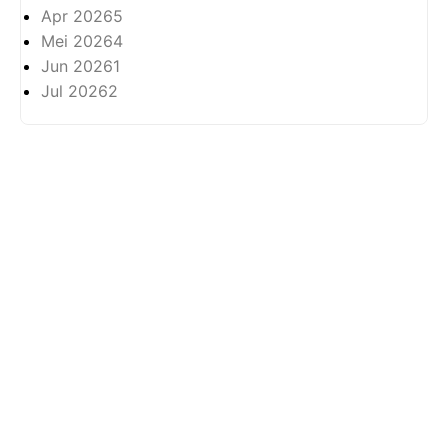
Apr 2026
5
Mei 2026
4
Jun 2026
1
Jul 2026
2
Tentang
Privasi
Hak Cipta Terpelihara ©
2026 -
Arkhabil As-Syari'un.