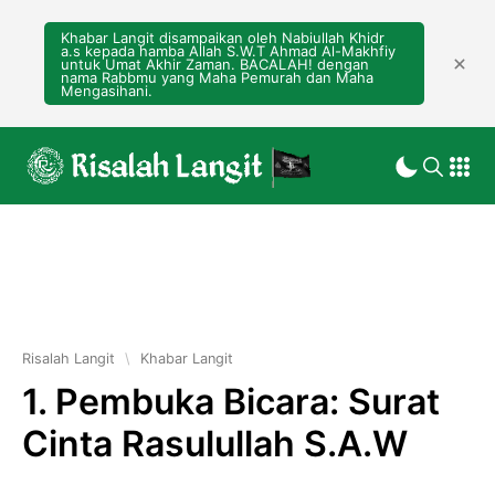
Khabar Langit disampaikan oleh Nabiullah Khidr
a.s kepada hamba Allah S.W.T Ahmad Al-Makhfiy
untuk Umat Akhir Zaman. BACALAH! dengan
nama Rabbmu yang Maha Pemurah dan Maha
Mengasihani.
Risalah Langit
\
Khabar Langit
1. Pembuka Bicara: Surat
Cinta Rasulullah S.A.W