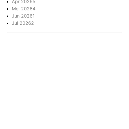
Apr 2026
5
Mei 2026
4
Jun 2026
1
Jul 2026
2
Tentang
Privasi
Hak Cipta Terpelihara ©
2026 -
Arkhabil As-Syari'un.