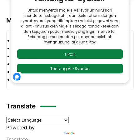
MENU UTAMA
Khabar Langit
Kitab Al-Jawahirul Makhfiyyah
Kitab SBS
Pesanan Ahmad
Video & Audio
Produk
Translate
Powered by
Translate