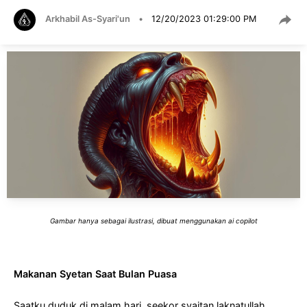
Arkhabil As-Syari'un
•
12/20/2023 01:29:00 PM
Gambar hanya sebagai ilustrasi, dibuat menggunakan ai copilot
Makanan Syetan Saat Bulan Puasa
Saatku duduk di malam hari, seekor syaitan laknatullah