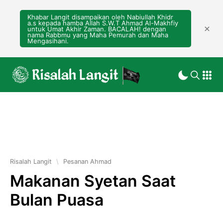
Khabar Langit disampaikan oleh Nabiullah Khidr
a.s kepada hamba Allah S.W.T Ahmad Al-Makhfiy
untuk Umat Akhir Zaman. BACALAH! dengan
nama Rabbmu yang Maha Pemurah dan Maha
Mengasihani.
Risalah Langit
\
Pesanan Ahmad
Makanan Syetan Saat
Bulan Puasa