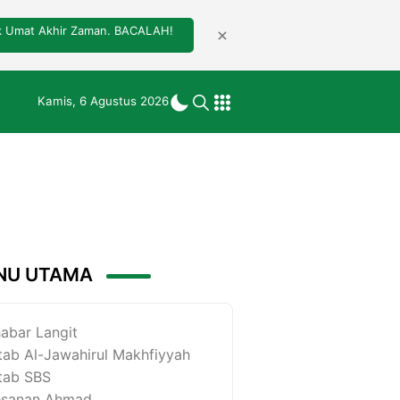
tuk Umat Akhir Zaman. BACALAH!
Kamis, 6 Agustus 2026
NU UTAMA
abar Langit
tab Al-Jawahirul Makhfiyyah
tab SBS
esanan Ahmad