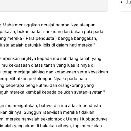
Ju
g Maha meninggikan derajat hamba Nya ataupun
akaian, bukan pada lisan-lisan dan bukan pula pada
yang mereka ( Para pendusta ) bangga banggakan,
sta adalah petunjuk iblis di dalam hati mereka."
emberikan janjiNya kepada mu sebidang tanah yang
i mu kekuasaan diatas tanah yang luas lainnya di
u tetap menjaga akhlaq dan ketaqwaan serta keyakinan
 memperlihatkan pertolongan Nya kepada para
ong beberapa pengikutmu dari orang-orang yang
gguh mereka kembali kepada pelukan syetan-syetan."
ri mu mengatakan, bahwa diri mu adalah pendusta
n dirinya. Sungguh lisan-lisan mereka tidaklah
alim, mereka hanyalah sekelompok Ulama Hubbuddunya
rimulah yang akan di bukakan aibnya, tapi merekalah