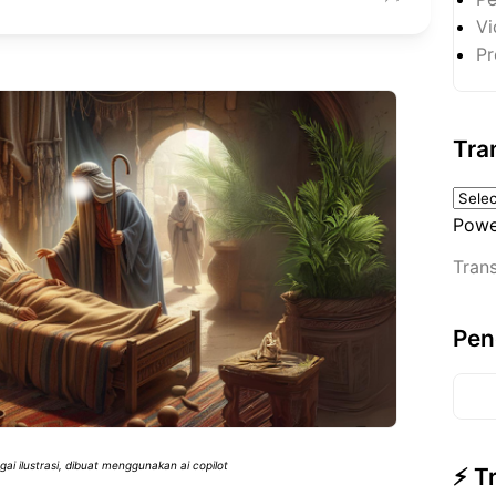
Vi
Pr
Tra
Powe
Trans
Pen
i ilustrasi, dibuat menggunakan ai copilot
⚡ T