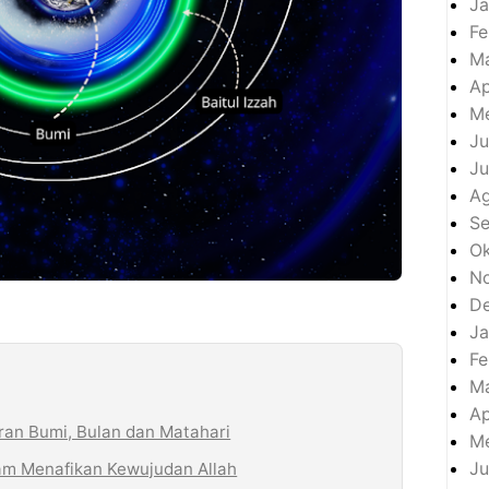
Ja
Fe
M
Ap
Me
Ju
Ju
A
S
Ok
N
D
Ja
Fe
M
Ap
an Bumi, Bulan dan Matahari
Me
Ju
am Menafikan Kewujudan Allah