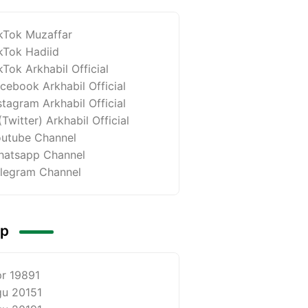
kTok Muzaffar
kTok Hadiid
kTok Arkhabil Official
cebook Arkhabil Official
stagram Arkhabil Official
(Twitter) Arkhabil Official
utube Channel
atsapp Channel
legram Channel
ip
r 1989
1
u 2015
1