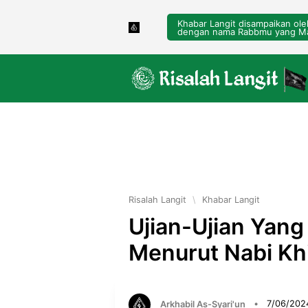
Khabar Langit disampaikan ol
dengan nama Rabbmu yang Ma
Risalah Langit
\
Khabar Langit
Ujian-Ujian Yang
Menurut Nabi Khi
Arkhabil As-Syari'un
•
7/06/202