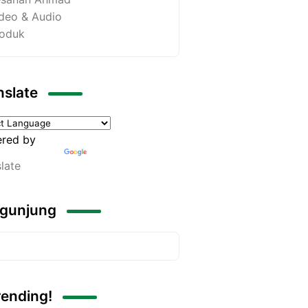
deo & Audio
oduk
nslate
red by
late
gunjung
rending!