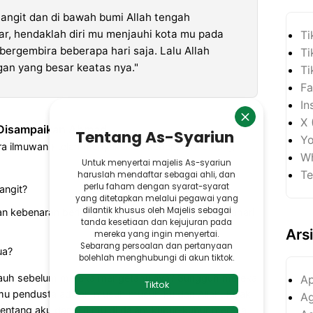
angit dan di bawah bumi Allah tengah
r, hendaklah diri mu menjauhi kota mu pada
Ti
bergembira beberapa hari saja. Lalu Allah
Ti
an yang besar keatas nya."
Ti
Fa
In
X 
 Disampaikan Ahmad
Yo
a ilmuwan ) telah menyaksikan kebenaran tentang
Wh
Te
langit?
 kebenaran berita yang kamu bawa tentang matahari
Ars
ua?
 jauh sebelum mereka mengetahuinya? Sungguh mereka
Ap
 pendusta adalah musuh musuh ku dan Allah. Kelak
Ag
ntang aku dan diri mu di dalam kubur-kubur mereka.