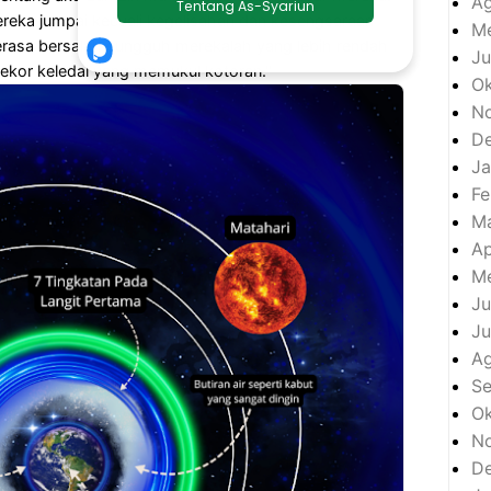
Ag
ereka jumpai kecuali kegelisahan dan kesengsaraan
Me
rasa bersalah sungguh merekalah yang lebih rendah
Ju
eekor keledai yang memukul kotoran."
Ok
N
D
Ja
Fe
M
Ap
Me
Ju
Ju
A
S
Ok
N
D