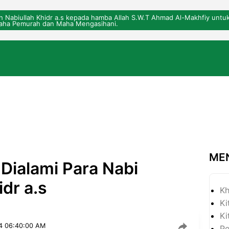
eh Nabiullah Khidr a.s kepada hamba Allah S.W.T Ahmad Al-Makhfiy un
ha Pemurah dan Maha Mengasihani.
ME
 Dialami Para Nabi
dr a.s
Kh
Ki
Ki
4 06:40:00 AM
P