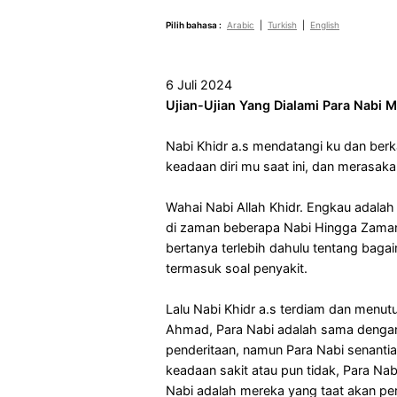
Pilih bahasa :
Arabic
|
Turkish
|
English
6 Juli 2024
Ujian-Ujian Yang Dialami Para Nabi M
Nabi Khidr a.s mendatangi ku dan be
keadaan diri mu saat ini, dan merasak
Wahai Nabi Allah Khidr. Engkau adala
di zaman beberapa Nabi Hingga Zaman R
bertanya terlebih dahulu tentang bag
termasuk soal penyakit.
Lalu Nabi Khidr a.s terdiam dan menut
Ahmad, Para Nabi adalah sama dengan
penderitaan, namun Para Nabi senantia
keadaan sakit atau pun tidak, Para 
Nabi adalah mereka yang taat akan per