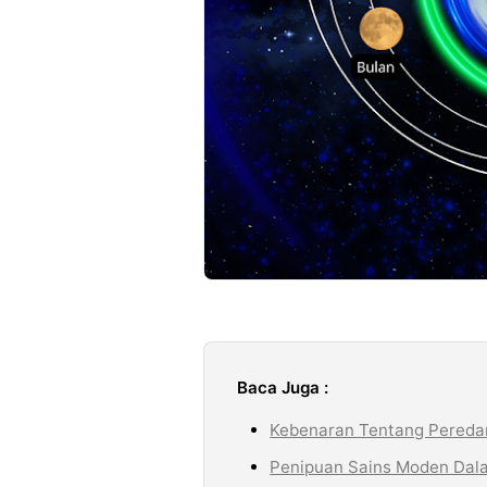
Baca Juga :
Kebenaran Tentang Peredar
Penipuan Sains Moden Dal