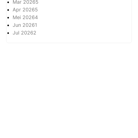
Mar 2026
5
Apr 2026
5
Mei 2026
4
Jun 2026
1
Jul 2026
2
Tentang
Privasi
Hak Cipta Terpelihara ©
2026 -
Arkhabil As-Syari'un.