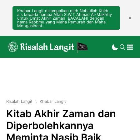
Khabar Langit disampaikan oleh Nabiullah Khidr
a.s kepada hamba Allah S.W.T Ahmad Al-Makhfiy
untuk Umat Akhir Zaman. BACALAH! dengan
nama Rabbmu yang Maha Pemurah dan Maha
Mengasihani.
Risalah Langit
\
Khabar Langit
Kitab Akhir Zaman dan
Diperbolehkannya
Meminta Nasib Baik