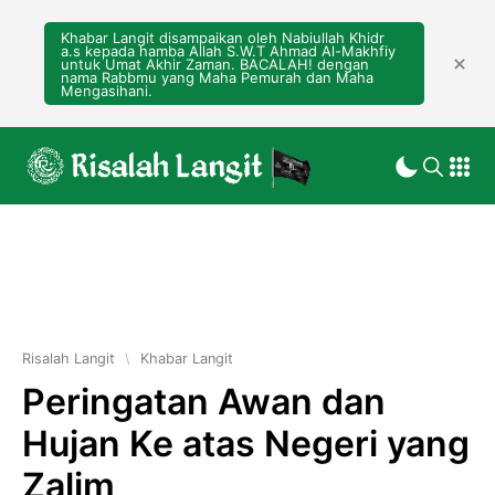
Khabar Langit disampaikan oleh Nabiullah Khidr
a.s kepada hamba Allah S.W.T Ahmad Al-Makhfiy
untuk Umat Akhir Zaman. BACALAH! dengan
nama Rabbmu yang Maha Pemurah dan Maha
Mengasihani.
Risalah Langit
\
Khabar Langit
Peringatan Awan dan
Hujan Ke atas Negeri yang
Zalim