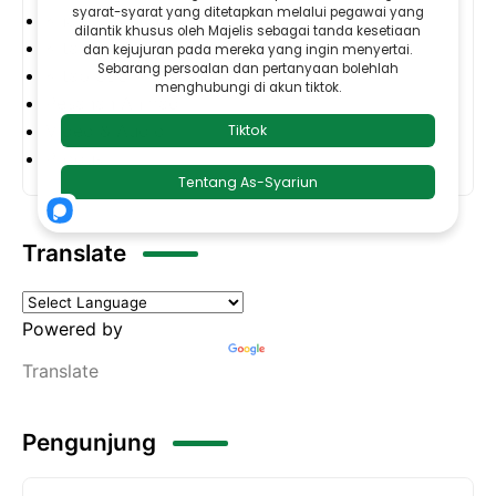
Khabar Langit
Kitab Al-Jawahirul Makhfiyyah
Kitab SBS
Pesanan Ahmad
Video & Audio
Produk
Translate
Powered by
Translate
Pengunjung