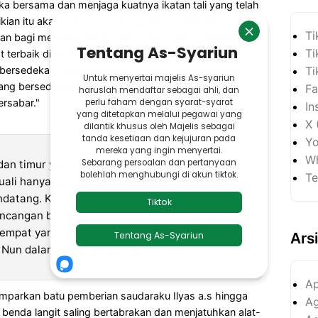
a bersama dan menjaga kuatnya ikatan tali yang telah
mikian itu akan melumpuhkan syetan-syetan dan
Ti
an bagi mereka berdua. Dan memudahkan perjalanan
Ti
terbaik disisi Allah Azza Wa Jalla. Dan hendaklah
Ti
 bersedekah kepada kerabat mereka. Bukankah janji
 yang bersedekah dengan keikhlasan tidak akan di
Fa
rsabar."
In
X 
Yo
Wh
dan timur yang berguncang, tak ada selatan
Te
ali hanya sedikit saja, hingga datang masa
datang. Kecuali beberapa pulau yang jauh dari
ncangan bumi dan lautan, taufan dan badai
empat yang telah kamu lalui kecuali dimana
Ars
 Nun dalam masa yang dekat."
Ap
mparkan batu pemberian saudaraku Ilyas a.s hingga
Ag
benda langit saling bertabrakan dan menjatuhkan alat-