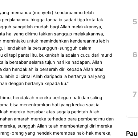
ang memandu (menyetir) kendaraanmu telah
rjalananmu hingga tanpa ia sadari tiga kota tak
Sungguh sangatlah mudah bagi Allah melakukannya,
nta hal yang dirimu takkan sanggup melakukannya,
lah memintaku untuk memindahkan kendaraanmu lebih
ng. Hendaklah ia bersungguh-sungguh dalam
i tepi pantai itu, bukankah ia adalah cucu dari murid
ka ia bersabar selama tujuh hari ke hadapan, Allah
an hendaklah ia berserah diri kepada Allah atas
u lebih di cintai Allah daripada ia bertanya hal yang
an dengan bertanya kepada ku."
trimu, hendaklah mereka berteguh hati dan saling
ama bisa menentramkan hati yang kedua saat ia
lah mereka bersabar atas segala perintah Allah
enahan amarah mereka terhadap para pembencimu dan
mereka, sungguh Allah telah membentengi diri mereka
Pau
 orang-orang yang hendak merampas hak-hak mereka,