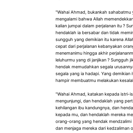
"Wahai Ahmad, bukankah sahabatmu y
mengalami bahwa Allah memendekkan pe
kalian jumpai dalam perjalanan itu ? 
hendaklah ia bersabar dan tidak memi
sungguh yang demikian itu karena Al
cepat dari perjalanan kebanyakan ora
menemanimu hingga akhir perjalananmu d
leluhurmu yang di janjikan ? Sungguh ji
hendak memudahkan segala urusannya d
segala yang ia hadapi. Yang demikian it
hampir membuatmu melakukan kesalah
"Wahai Ahmad, katakan kepada istri-is
mengunjungi, dan hendaklah yang pert
kehilangan ibu kandungnya, dan hendak
kepada mu, dan hendaklah mereka m
orang-orang yang hendak mendzalimi 
dan menjaga mereka dari kedzaliman