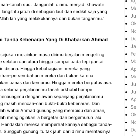
Ag
nah-tanah suci. Janganlah dirimu menjadi khawatir
Me
ngit itu jatuh di sebagian laut dan sedikit saja yang
Ju
 Allah lah yang melakukannya dan bukan tanganmu."
Ok
N
D
i Tanda Kebenaran Yang Di Khabarkan Ahmad
Ja
Fe
sejukan melainkan masa dirimu berjalan mengelilingi
M
ke selatan dan utara hingga sampai pada tepi pantai
Ap
iri disana. Hingga kebahagiaan mereka yang
bahan-persembahan mereka dan bukan karena
Me
pakan panas dan kemarau. Hingga mereka berputus asa.
Ju
 selama perjalananmu tanah arkhabil hampir
Ju
 menaungimu dengan awan sepanjang perjalananmu
A
g masih mencari-cari bukti-bukti kebenaran. Dan
S
anlah wahai Ahmad gunung yang membisu dan aman,
Ok
lah menginginkan ia bergetar dan bergemuruh lalu
N
a. Hendaklah mereka memperhatikannya sebagai tanda-
D
Sungguh gunung itu tak jauh dari dirimu melintasinya