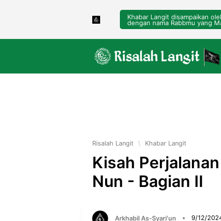
Khabar Langit disampaikan ol
dengan nama Rabbmu yang Ma
Risalah Langit
\
Khabar Langit
Kisah Perjalana
Nun - Bagian II
Arkhabil As-Syari'un
•
9/12/202