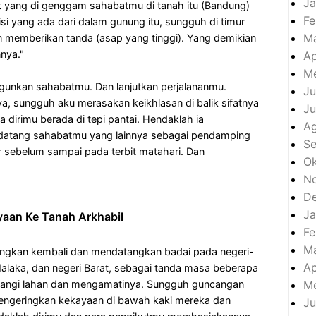
Ja
kat yang di genggam sahabatmu di tanah itu (Bandung)
Fe
i yang ada dari dalam gunung itu, sungguh di timur
M
n memberikan tanda (asap yang tinggi). Yang demikian
nya."
Ap
Me
unkan sahabatmu. Dan lanjutkan perjalananmu.
Ju
a, sungguh aku merasakan keikhlasan di balik sifatnya
Ju
a dirimu berada di tepi pantai. Hendaklah ia
A
 datang sahabatmu yang lainnya sebagai pendamping
S
ur sebelum sampai pada terbit matahari. Dan
Ok
N
D
Ja
aan Ke Tanah Arkhabil
Fe
M
ngkan kembali dan mendatangkan badai pada negeri-
Ap
 Malaka, dan negeri Barat, sebagai tanda masa beberapa
Me
angi lahan dan mengamatinya. Sungguh guncangan
mengeringkan kekayaan di bawah kaki mereka dan
Ju