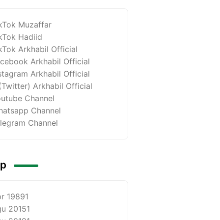
kTok Muzaffar
kTok Hadiid
kTok Arkhabil Official
cebook Arkhabil Official
stagram Arkhabil Official
(Twitter) Arkhabil Official
utube Channel
atsapp Channel
legram Channel
ip
r 1989
1
u 2015
1