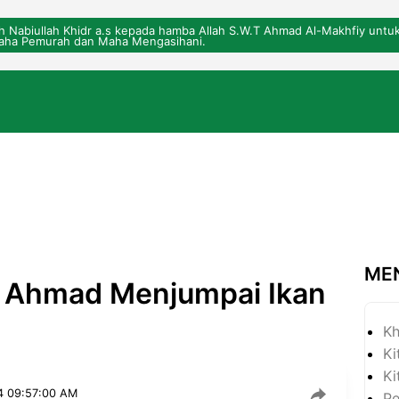
eh Nabiullah Khidr a.s kepada hamba Allah S.W.T Ahmad Al-Makhfiy un
ha Pemurah dan Maha Mengasihani.
ME
n Ahmad Menjumpai Ikan
Kh
Ki
Ki
4 09:57:00 AM
P