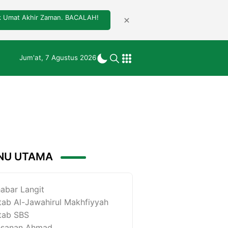
tuk Umat Akhir Zaman. BACALAH!
Jum'at, 7 Agustus 2026
NU UTAMA
abar Langit
tab Al-Jawahirul Makhfiyyah
tab SBS
esanan Ahmad