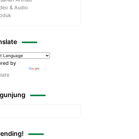
deo & Audio
oduk
nslate
red by
late
gunjung
rending!