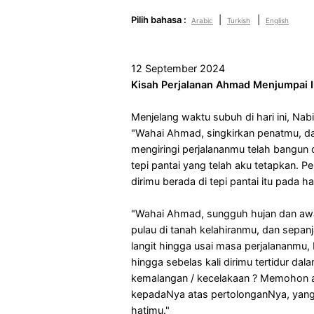
Pilih bahasa :
|
|
Arabic
Turkish
English
12 September 2024
Kisah Perjalanan Ahmad Menjumpai Ik
Menjelang waktu subuh di hari ini, Nab
"Wahai Ahmad, singkirkan penatmu, dan
mengiringi perjalananmu telah bangun 
tepi pantai yang telah aku tetapkan. P
dirimu berada di tepi pantai itu pada har
"Wahai Ahmad, sungguh hujan dan awa
pulau di tanah kelahiranmu, dan sepanj
langit hingga usai masa perjalananmu
hingga sebelas kali dirimu tertidur d
kemalangan / kecelakaan ? Memohon a
kepadaNya atas pertolonganNya, yang
hatimu."