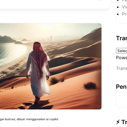
Vi
Pr
Tra
Powe
Trans
Pen
i ilustrasi, dibuat menggunakan ai copilot
⚡ T