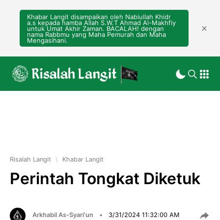
Khabar Langit disampaikan oleh Nabiullah Khidr
a.s kepada hamba Allah S.W.T Ahmad Al-Makhfiy
untuk Umat Akhir Zaman. BACALAH! dengan
nama Rabbmu yang Maha Pemurah dan Maha
Mengasihani.
Risalah Langit
\
Khabar Langit
Perintah Tongkat Diketuk
Arkhabil As-Syari'un
•
3/31/2024 11:32:00 AM