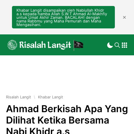
Khabar Langit disampaikan oleh Nabiullah Khidr
a.s kepada hamba Allah S.W.T Ahmad Al-Makhfiy
untuk Umat Akhir Zaman. BACALAH! dengan
nama Rabbmu yang Maha Pemurah dan Maha
Mengasihani.
Risalah Langit
\
Khabar Langit
Ahmad Berkisah Apa Yang
Dilihat Ketika Bersama
Nabi Khidr a.s