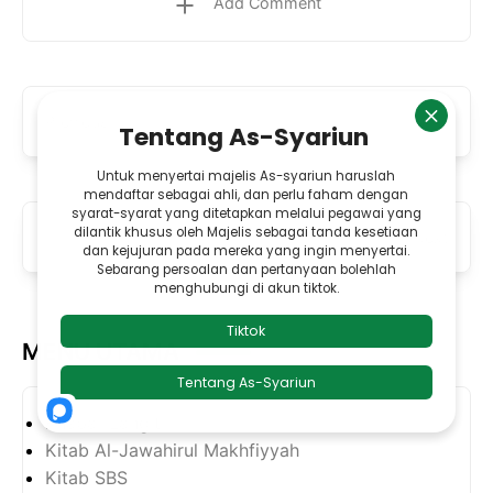
Add Comment
Previous
Next
MENU UTAMA
Khabar Langit
Kitab Al-Jawahirul Makhfiyyah
Kitab SBS