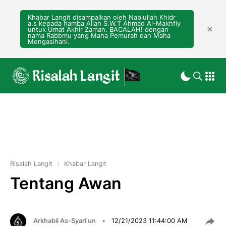
Khabar Langit disampaikan oleh Nabiullah Khidr
a.s kepada hamba Allah S.W.T Ahmad Al-Makhfiy
untuk Umat Akhir Zaman. BACALAH! dengan
nama Rabbmu yang Maha Pemurah dan Maha
Mengasihani.
Risalah Langit
\
Khabar Langit
Tentang Awan
Arkhabil As-Syari'un
•
12/21/2023 11:44:00 AM