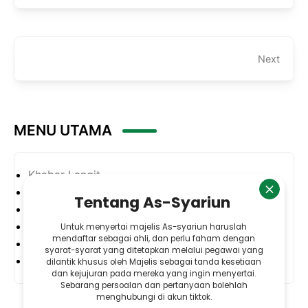
Next
MENU UTAMA
Khabar Langit
Kitab Al-Jawahirul Makhfiyyah
Kitab SBS
Pesanan Ahmad
Video & Audio
Produk