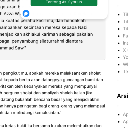
etaran bumi dan lautan diatas tanah-tanah
lah Azza Wa Jalla dan atas kecintaan Kakek mu
Ti
a keatas perahu kecil mu, dan hendaklah
Ti
nambahkan kecintaan mereka kepada Nabi
Ti
njadikan akhlakul karimah sebagai pakaian
Fa
bagai penyambung silaturrahmi diantara
In
ammad Saw."
X 
Yo
Wh
Te
h pengikut mu, apakah mereka melaksanakan sholat
ut kepada berita akan datangnya guncangan bumi dan
i beritakan oleh kebanyakan mereka yang mempunyai
ah berguna sholat dan amaliyah shaleh kalian jika
Ars
datang bukanlah bencana besar yang menjadi akhir
an hanya peringatan bagi orang-orang yang melampaui
ah dan melindungi kemaksiatan."
Ap
Ag
 ketas bukit itu bersama ku akan melembutkan dan