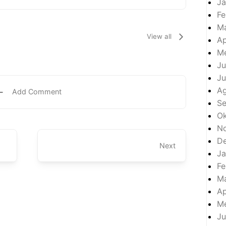
Ja
Fe
M
View all
Ap
Me
Ju
Ju
A
Add Comment
S
Ok
N
D
Next
Ja
Fe
M
Ap
Me
Ju