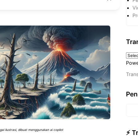
Vi
Pr
Tra
Powe
Trans
Pen
i ilustrasi, dibuat menggunakan ai copilot
⚡ T