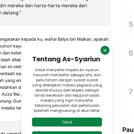
 diri mereka dan harta-harta mereka dari
 datang."
ngatakan kepada ku, wahai Balya bin Malkan, apakah
ohon kayu pada gunung Qof...? Hingga aku
 dan ketenangan ? Aku Balya bin Malkan mengatakan
elah dilakukan Putra Khizba saudara ku, dan
an ini oleh Ahmad Putra A. Alwie Syams di zaman ini,
entaati segala perintah Allah dan dirimu (Bumi)
ah yang engkau kenali bersama Ahmad, dan hendaklah
dahkan dirinya di tanah-tanah yang di lalui Ahmad.
ah Azza Wa Jalla yang menunjukan kuasa Nya (Allah)
 Gunung-Gunung pun hendaklah meredahkan
melalui tempat-tempat mereka."
Pau
ada ummat manusia, siapakah yang akan