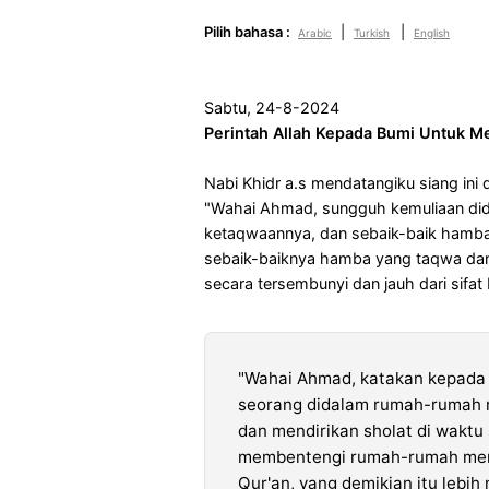
Pilih bahasa :
|
|
Arabic
Turkish
English
Sabtu, 24-8-2024
Perintah Allah Kepada Bumi Untuk 
Nabi Khidr a.s mendatangiku siang ini 
"Wahai Ahmad, sungguh kemuliaan did
ketaqwaannya, dan sebaik-baik hamba
sebaik-baiknya hamba yang taqwa dan
secara tersembunyi dan jauh dari sifat
"Wahai Ahmad, katakan kepada 
seorang didalam rumah-rumah m
dan mendirikan sholat di waktu 
membentengi rumah-rumah mere
Qur'an, yang demikian itu leb