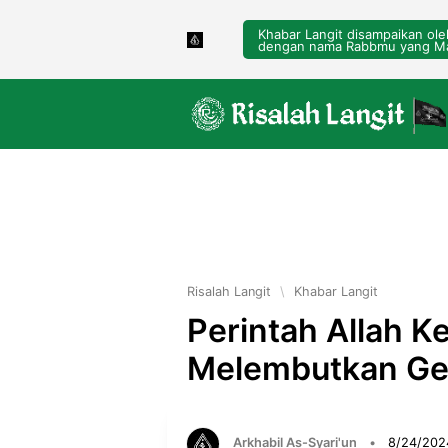
Khabar Langit disampaikan ol
dengan nama Rabbmu yang Ma
Risalah Langit
\
Khabar Langit
Perintah Allah 
Melembutkan Ge
Arkhabil As-Syari'un
•
8/24/202