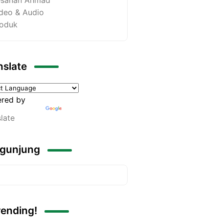
deo & Audio
oduk
nslate
red by
late
gunjung
rending!