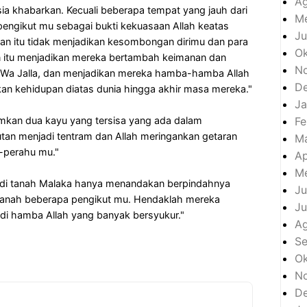
Ag
a khabarkan. Kecuali beberapa tempat yang jauh dari
Me
a pengikut mu sebagai bukti kekuasaan Allah keatas
Ju
an itu tidak menjadikan kesombongan dirimu dan para
Ok
n itu menjadikan mereka bertambah keimanan dan
N
Wa Jalla, dan menjadikan mereka hamba-hamba Allah
D
kan kehidupan diatas dunia hingga akhir masa mereka."
Ja
kan dua kayu yang tersisa yang ada dalam
Fe
utan menjadi tentram dan Allah meringankan getaran
M
-perahu mu."
Ap
Me
 di tanah Malaka hanya menandakan berpindahnya
Ju
tanah beberapa pengikut mu. Hendaklah mereka
Ju
di hamba Allah yang banyak bersyukur."
A
S
Ok
N
D