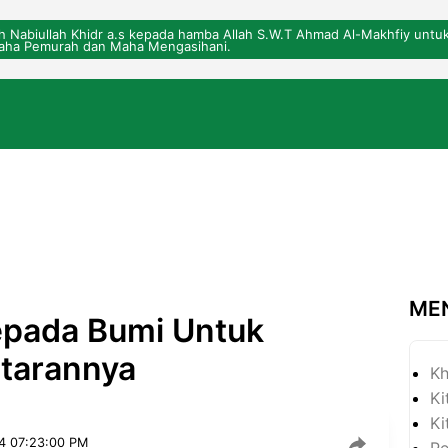
eh Nabiullah Khidr a.s kepada hamba Allah S.W.T Ahmad Al-Makhfiy un
ha Pemurah dan Maha Mengasihani.
ME
Kepada Bumi Untuk
tarannya
Kh
Ki
Ki
4 07:23:00 PM
P