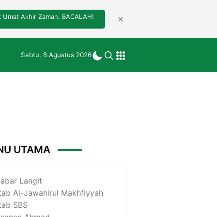
tuk Umat Akhir Zaman. BACALAH!
Sabtu, 8 Agustus 2026
NU UTAMA
abar Langit
tab Al-Jawahirul Makhfiyyah
tab SBS
esanan Ahmad