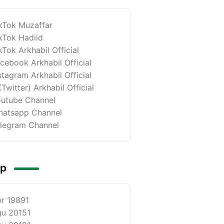
kTok Muzaffar
kTok Hadiid
kTok Arkhabil Official
cebook Arkhabil Official
stagram Arkhabil Official
(Twitter) Arkhabil Official
utube Channel
atsapp Channel
legram Channel
ip
r 1989
1
u 2015
1