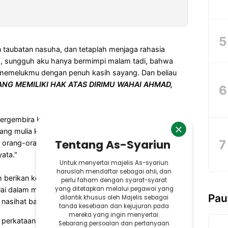
taubatan nasuha, dan tetaplah menjaga rahasia
a, sungguh aku hanya bermimpi malam tadi, bahwa
memelukmu dengan penuh kasih sayang. Dan beliau
ANG MEMILIKI HAK ATAS DIRIMU WAHAI AHMAD,
bergembira ketika dirimu mampu meredam amarah dan
ang mulia kepadamu di dalam mimpi itu, sungguh yang
i orang-orang yang memilih cinta dunia dibandingkan
ata."
h berikan kepadamu bukanlah untuk di dengar namun
lalai dalam mengamalkannya, tidaklah seseorang
Pau
 nasihat baik untuk dirinya,
i perkataan Rasulullah Muhammad yang mulia (Hadits),