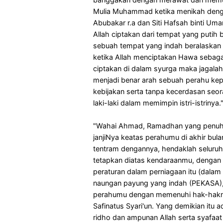
Mulia Muhammad ketika menikah dengan p
Abubakar r.a dan Siti Hafsah binti Um
Allah ciptakan dari tempat yang putih 
sebuah tempat yang indah beralaskan 
ketika Allah menciptakan Hawa sebaga
ciptakan di dalam syurga maka jagalah
menjadi benar arah sebuah perahu kep
kebijakan serta tanpa kecerdasan se
laki-laki dalam memimpin istri-istrinya.
"Wahai Ahmad, Ramadhan yang penuh c
janjiNya keatas perahumu di akhir bul
tentram dengannya, hendaklah seluru
tetapkan diatas kendaraanmu, denga
peraturan dalam perniagaan itu (dalam
naungan payung yang indah (PEKASA), 
perahumu dengan memenuhi hak-haknya
Safinatus Syari'un. Yang demikian it
ridho dan ampunan Allah serta syafaa