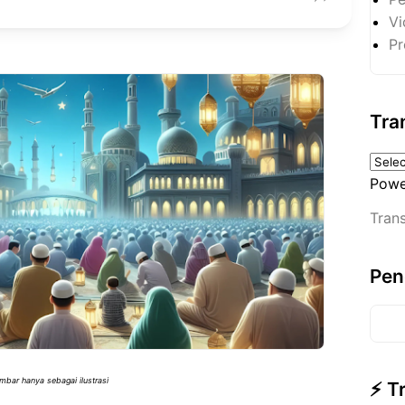
Vi
Pr
Tra
Powe
Trans
Pen
mbar hanya sebagai ilustrasi
⚡ T