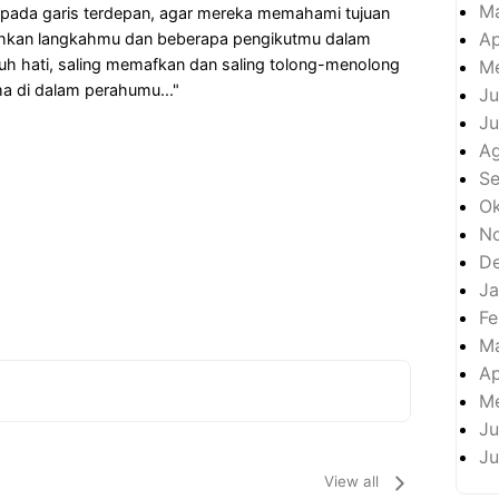
M
pada garis terdepan, agar mereka memahami tujuan
Ap
ahkan langkahmu dan beberapa pengikutmu dalam
h hati, saling memafkan dan saling tolong-menolong
Me
a di dalam perahumu..."
Ju
Ju
A
S
Ok
N
D
Ja
Fe
M
Ap
Me
Ju
Ju
View all