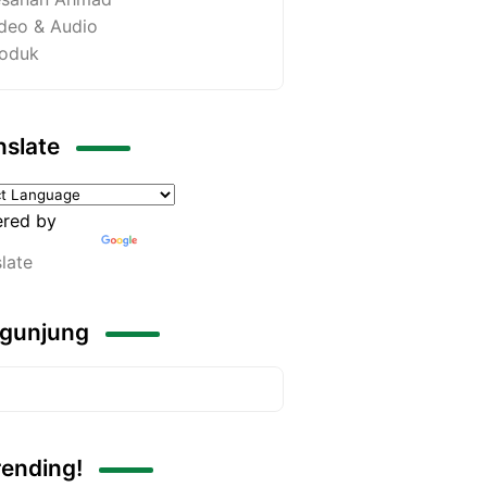
deo & Audio
oduk
nslate
red by
late
gunjung
rending!