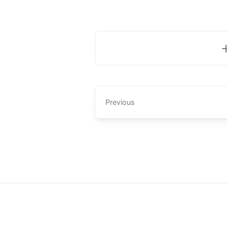
Previous
Tentang
Privasi
Hak Cipta Terpelihara ©
2026 -
Arkhabil As-Sy