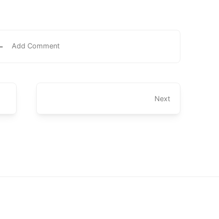
Add Comment
Next
ari'un.