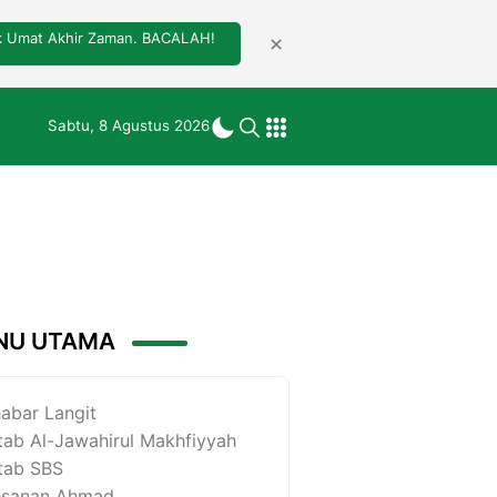
tuk Umat Akhir Zaman. BACALAH!
Sabtu, 8 Agustus 2026
NU UTAMA
abar Langit
tab Al-Jawahirul Makhfiyyah
tab SBS
esanan Ahmad