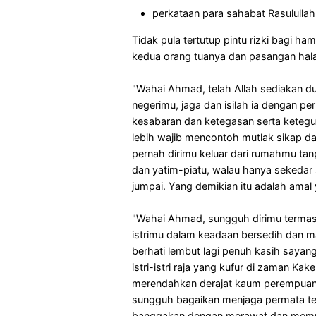
perkataan para sahabat Rasulullah
Tidak pula tertutup pintu rizki bagi h
kedua orang tuanya dan pasangan hal
"Wahai Ahmad, telah Allah sediakan d
negerimu, jaga dan isilah ia dengan p
kesabaran dan ketegasan serta ketegu
lebih wajib mencontoh mutlak sikap 
pernah dirimu keluar dari rumahmu t
dan yatim-piatu, walau hanya sekedar
jumpai. Yang demikian itu adalah amal
"Wahai Ahmad, sungguh dirimu termasuk
istrimu dalam keadaan bersedih dan
berhati lembut lagi penuh kasih sayan
istri-istri raja yang kufur di zaman K
merendahkan derajat kaum perempuan..
sungguh bagaikan menjaga permata terma
banggakan dengan merawat dan memuli