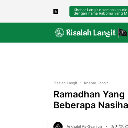
Khabar Langit disampaikan ol
dengan nama Rabbmu yang Ma
Risalah Langit
\
Khabar Langit
Ramadhan Yang B
Beberapa Nasih
Arkhabil As-Syari'un
•
3/01/202