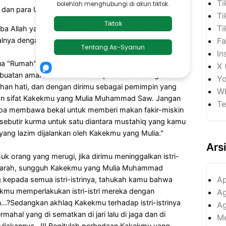
Ti
 dan para Ulama yang shaleh lagi bertaqwa.
Ti
Ti
amba Allah yang menjaga lisan dan sikapnya kepada
Fa
alnya dengan penuh kesabaran."
In
ua "Rumah" di negeri saudaramu dan dua rumah di
X 
erbuatan amal shaleh dan akhlaqul karimah dengan
Yo
han hati, dan dengan dirimu sebagai pemimpin yang
Wh
dan sifat Kakekmu yang Mulia Muhammad Saw. Jangan
Te
anpa membawa bekal untuk memberi makan fakir-miskin
 sebutir kurma untuk satu diantara mustahiq yang kamu
 yang lazim dijalankan oleh Kakekmu yang Mulia."
Ars
 orang yang merugi, jika dirimu meninggalkan istri-
 marah, sungguh Kakekmu yang Mulia Muhammad
Ap
g kepada semua istri-istrinya, tahukah kamu bahwa
akekmu memperlakukan istri-istri mereka dengan
Ag
.?Sedangkan akhlaq Kakekmu terhadap istri-istrinya
Ag
hal yang di sematkan di jari lalu di jaga dan di
Me
akannya...!!! Begitulah perbedaan Kakekmu yang