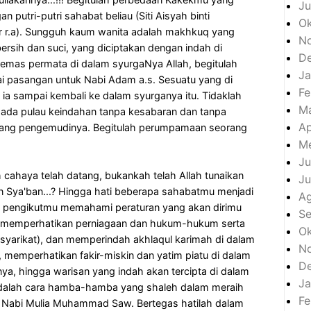
Ju
utri-putri sahabat beliau (Siti Aisyah binti
Ok
ar r.a). Sungguh kaum wanita adalah makhkuq yang
N
bersih dan suci, yang diciptakan dengan indah di
D
emas permata di dalam syurgaNya Allah, begitulah
Ja
i pasangan untuk Nabi Adam a.s. Sesuatu yang di
Fe
 ia sampai kembali ke dalam syurganya itu. Tidaklah
M
ada pulau keindahan tanpa kesabaran dan tanpa
Ap
orang pengemudinya. Begitulah perumpamaan seorang
Me
"
Ju
ahaya telah datang, bukankah telah Allah tunaikan
Ju
an Sya'ban...? Hingga hati beberapa sahabatmu menjadi
A
h pengikutmu memahami peraturan yang akan dirimu
S
n memperhatikan perniagaan dan hukum-hukum serta
Ok
 syarikat), dan memperindah akhlaqul karimah di dalam
N
memperhatikan fakir-miskin dan yatim piatu di dalam
D
, hingga warisan yang indah akan tercipta di dalam
Ja
u adalah cara hamba-hamba yang shaleh dalam meraih
Fe
t Nabi Mulia Muhammad Saw. Bertegas hatilah dalam