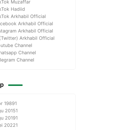
kTok Muzaffar
kTok Hadiid
kTok Arkhabil Official
cebook Arkhabil Official
stagram Arkhabil Official
(Twitter) Arkhabil Official
utube Channel
atsapp Channel
legram Channel
ip
r 1989
1
u 2015
1
u 2019
1
i 2022
1