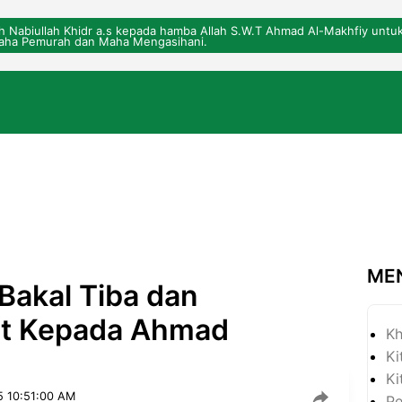
eh Nabiullah Khidr a.s kepada hamba Allah S.W.T Ahmad Al-Makhfiy un
ha Pemurah dan Maha Mengasihani.
ME
akal Tiba dan
at Kepada Ahmad
Kh
Ki
Ki
5 10:51:00 AM
P